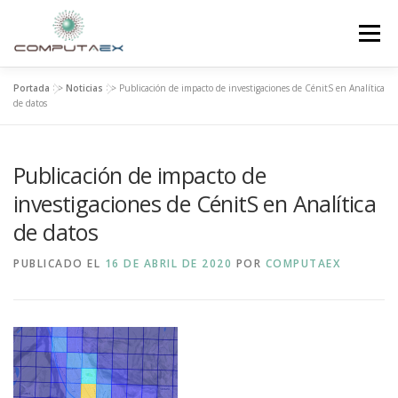
Menú
Portada
>>
Noticias
>>
Publicación de impacto de investigaciones de CénitS en Analítica
INICIO
LA FUNDACIÓN
EL CENTRO
de datos
Publicación de impacto de
SUPERCOMPUTACIÓN
NOTICIAS
investigaciones de CénitS en Analítica
de datos
INVESTIGACIÓN E INNOVACIÓN
CONTACTO
PUBLICADO EL
16 DE ABRIL DE 2020
POR
COMPUTAEX