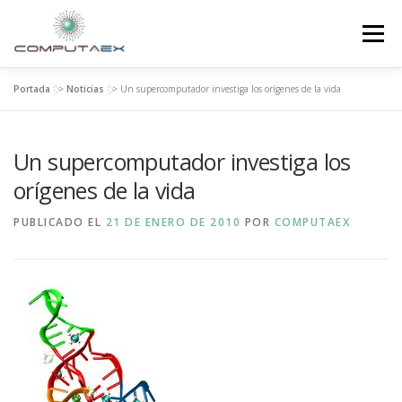
Menú
Portada
>>
Noticias
>>
Un supercomputador investiga los orígenes de la vida
INICIO
LA FUNDACIÓN
EL CENTRO
Un supercomputador investiga los
SUPERCOMPUTACIÓN
NOTICIAS
orígenes de la vida
PUBLICADO EL
21 DE ENERO DE 2010
POR
COMPUTAEX
INVESTIGACIÓN E INNOVACIÓN
CONTACTO