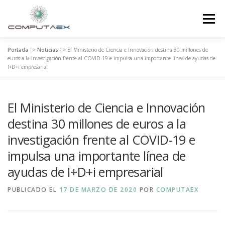
Menú
Portada
>>
Noticias
>>
El Ministerio de Ciencia e Innovación destina 30 millones de
INICIO
LA FUNDACIÓN
EL CENTRO
euros a la investigación frente al COVID-19 e impulsa una importante línea de ayudas de
I+D+i empresarial
SUPERCOMPUTACIÓN
NOTICIAS
El Ministerio de Ciencia e Innovación
destina 30 millones de euros a la
INVESTIGACIÓN E INNOVACIÓN
CONTACTO
investigación frente al COVID-19 e
impulsa una importante línea de
ayudas de I+D+i empresarial
PUBLICADO EL
17 DE MARZO DE 2020
POR
COMPUTAEX