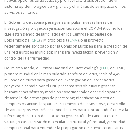
nuevas opciones terapéuticas y profilácticas, la elaboración de un
sistema epidemiológico de vigilancia y el análisis de su impacto en los
servicios sanitarios.
El Gobierno de España persigue así impulsar nuevas líneas de
investigación y proyectos ya existentes sobre el COVID-19, como los
que están siendo desarrollados en los Centros Nacionales de
Epidemiología (
CNE
) y Microbiología (
CNM
), o el proyecto
recientemente aprobado por la Comisión Europea para la creación de
una red europea multidisciplinar para investigación, prevención y
control de la enfermedad.
Del mismo modo, el Centro Nacional de Biotecnología (
CNB
) del CSIC,
pionero mundial en la manipulación genética de virus, recibirá 4,45
millones de euros para gastos de investigación del coronavirus. El
proyecto diseñado por el CNB presenta seis objetivos: generar
herramientas básicas y modelos experimentales esenciales para el
desarrollo de estrategias de protección; identificación y test de
compuestos antivirales para el tratamiento del SARS-CoV2; desarrollo
de anticuerpos específicos monoclonales para la protección frente a la
infección; desarrollo de la próxima generación de candidatos de
vacuna; y caracterización molecular, estructural y funcional, y modelado
computacional para entender la propagación del nuevo coronavirus.